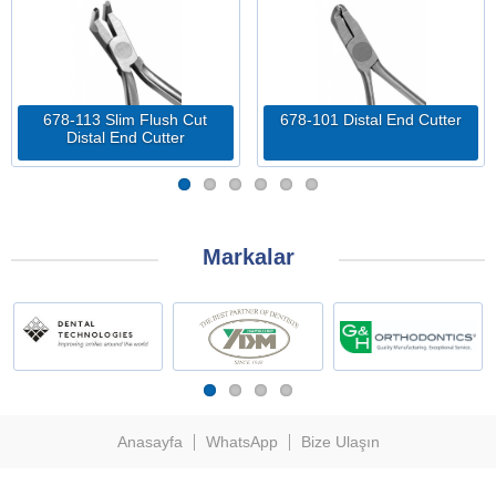
678-113 Slim Flush Cut
678-101 Distal End Cutter
Distal End Cutter
Markalar
Anasayfa
WhatsApp
Bize Ulaşın