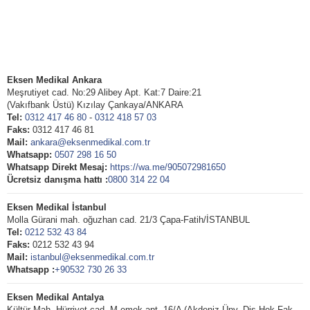
Eksen Medikal Ankara
Meşrutiyet cad. No:29 Alibey Apt. Kat:7 Daire:21
(Vakıfbank Üstü) Kızılay Çankaya/ANKARA
Tel:
0312 417 46 80
-
0312 418 57 03
Faks:
0312 417 46 81
Mail:
ankara@eksenmedikal.com.tr
Whatsapp:
0507 298 16 50
Whatsapp Direkt Mesaj:
https://wa.me/905072981650
Ücretsiz danışma hattı :
0800 314 22 04
Eksen Medikal İstanbul
Molla Gürani mah. oğuzhan cad. 21/3 Çapa-Fatih/İSTANBUL
Tel:
0212 532 43 84
Faks:
0212 532 43 94
Mail:
istanbul@eksenmedikal.com.tr
Whatsapp :
+90532 730 26 33
Eksen Medikal Antalya
Kültür Mah. Hürriyet cad. M.emek apt. 16/A (Akdeniz Ünv. Diş Hek.Fak.