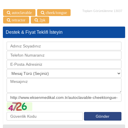
Toplam Görüntülenme 13037
autoclavable
cheek/tongue
retractor
2pk
Destek & Fiyat Teklifi İsteyin