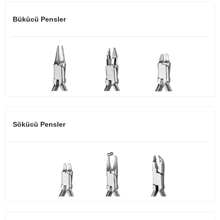
Bükücü Pensler
Sökücü Pensler